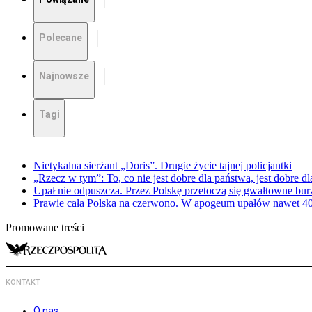
Polecane
Najnowsze
Tagi
Nietykalna sierżant „Doris”. Drugie życie tajnej policjantki
„Rzecz w tym”: To, co nie jest dobre dla państwa, jest dobre 
Upał nie odpuszcza. Przez Polskę przetoczą się gwałtowne bur
Prawie cała Polska na czerwono. W apogeum upałów nawet 40 
Promowane treści
KONTAKT
O nas