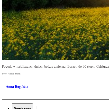
Pogoda w najbliższych dniach będzie zmienna. Burze i do 30 stopni Celsjusza
Foto: Adobe Stock
Anna Rogalska
Powiązane