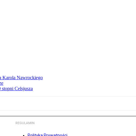
dla Karola Nawrockiego
ze
stopni Celsjusza
REGULAMIN
Polityka Prywatności