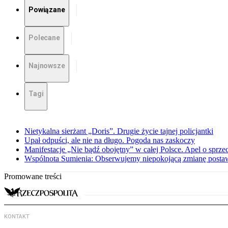
Powiązane
Polecane
Najnowsze
Tagi
Nietykalna sierżant „Doris”. Drugie życie tajnej policjantki
Upał odpuści, ale nie na długo. Pogoda nas zaskoczy
Manifestacje „Nie bądź obojętny” w całej Polsce. Apel o sprz
Wspólnota Sumienia: Obserwujemy niepokojącą zmianę posta
Promowane treści
KONTAKT