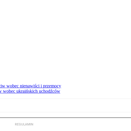
eciw wobec nienawiści i przemocy
w wobec ukraińskich uchodźców
REGULAMIN