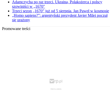
Adamczycha po raz trzeci. Ukraina, Polakożerca i polscy
szowiniści w „1670"
Trzeci sezon „1670” już od 5 sierpnia. Jan Paweł w kosmosie
„Homo sapiens?”: argentyński prezydent Javier Milei poczuł
się urażony
Promowane treści