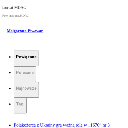
laureat MDAG
Foto: mat.pras.MDAG
Małgorzata Piwowar
Powiązane
Polecane
Najnowsze
Tagi
Polakożerca z Ukrainy gra ważną rolę w „1670” nr 3