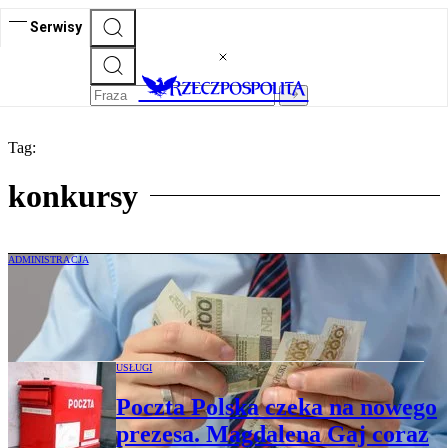
Serwisy
Tag:
konkursy
ADMINISTRACJA
Program Interreg: wciąż dostępne
dotacje na projekty transgraniczne
USŁUGI
Poczta Polska czeka na nowego
prezesa. Magdalena Gaj coraz