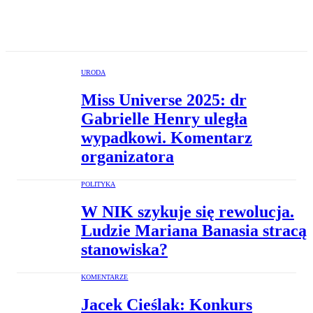
URODA
Miss Universe 2025: dr
Gabrielle Henry uległa
wypadkowi. Komentarz
organizatora
POLITYKA
W NIK szykuje się rewolucja.
Ludzie Mariana Banasia stracą
stanowiska?
KOMENTARZE
Jacek Cieślak: Konkurs