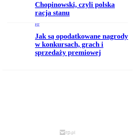
Chopinowski, czyli polska
racja stanu
PIT
Jak są opodatkowane nagrody
w konkursach, grach i
sprzedaży premiowej