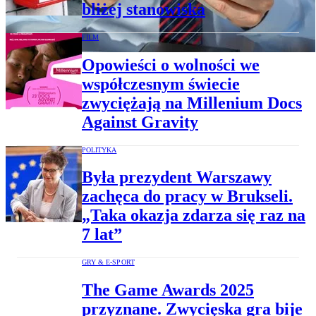
bliżej stanowiska
FILM
Opowieści o wolności we
współczesnym świecie
zwyciężają na Millenium Docs
Against Gravity
POLITYKA
Była prezydent Warszawy
zachęca do pracy w Brukseli.
„Taka okazja zdarza się raz na
7 lat”
GRY & E-SPORT
The Game Awards 2025
przyznane. Zwycięska gra bije