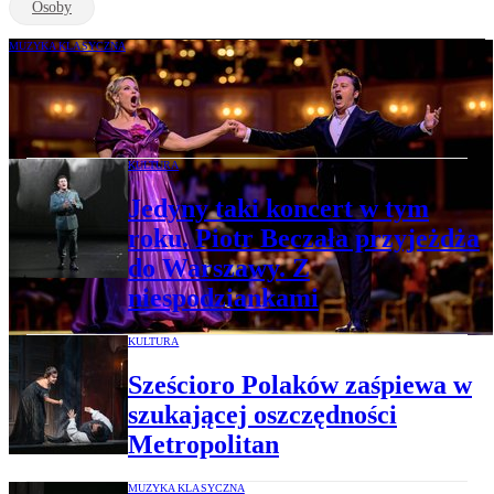
Osoby
MUZYKA KLASYCZNA
Piotr Beczała twierdzi, że stagnacja mu
nie grozi
KULTURA
Jedyny taki koncert w tym
roku. Piotr Beczała przyjeżdża
do Warszawy. Z
niespodziankami
KULTURA
Sześcioro Polaków zaśpiewa w
szukającej oszczędności
Metropolitan
MUZYKA KLASYCZNA