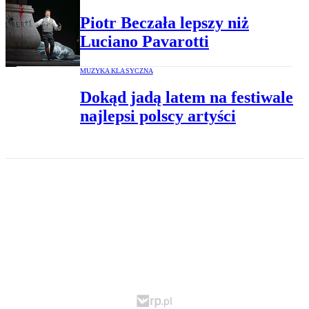
Piotr Beczała lepszy niż
Luciano Pavarotti
MUZYKA KLASYCZNA
Dokąd jadą latem na festiwale
najlepsi polscy artyści