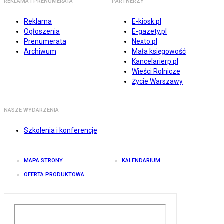
REKLAMA I PRENUMERATA
PARTNERZY
Reklama
E-kiosk.pl
Ogłoszenia
E-gazety.pl
Prenumerata
Nexto.pl
Archiwum
Mała księgowość
Kancelarierp.pl
Wieści Rolnicze
Życie Warszawy
NASZE WYDARZENIA
Szkolenia i konferencje
MAPA STRONY
KALENDARIUM
OFERTA PRODUKTOWA