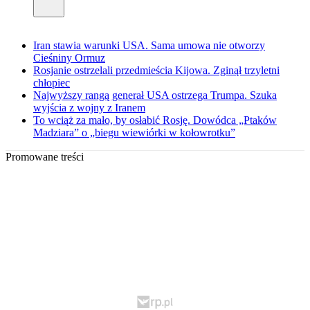
Iran stawia warunki USA. Sama umowa nie otworzy
Cieśniny Ormuz
Rosjanie ostrzelali przedmieścia Kijowa. Zginął trzyletni
chłopiec
Najwyższy rangą generał USA ostrzega Trumpa. Szuka
wyjścia z wojny z Iranem
To wciąż za mało, by osłabić Rosję. Dowódca „Ptaków
Madziara” o „biegu wiewiórki w kołowrotku”
Promowane treści