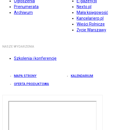
Ogłoszenia
E-gazety.pl
Prenumerata
Nexto.pl
Archiwum
Mała księgowość
Kancelarierp.pl
Wieści Rolnicze
Życie Warszawy
NASZE WYDARZENIA
Szkolenia i konferencje
MAPA STRONY
KALENDARIUM
OFERTA PRODUKTOWA