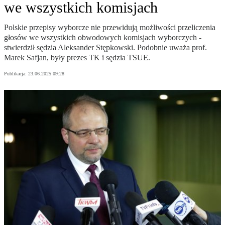
we wszystkich komisjach
Polskie przepisy wyborcze nie przewidują możliwości przeliczenia
głosów we wszystkich obwodowych komisjach wyborczych -
stwierdził sędzia Aleksander Stępkowski. Podobnie uważa prof.
Marek Safjan, były prezes TK i sędzia TSUE.
Publikacja:
23.06.2025 09:28