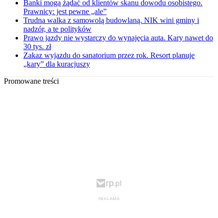
Banki mogą żądać od klientów skanu dowodu osobistego.
Prawnicy: jest pewne „ale”
Trudna walka z samowolą budowlaną. NIK wini gminy i
nadzór, a te polityków
Prawo jazdy nie wystarczy do wynajęcia auta. Kary nawet do
30 tys. zł
Zakaz wyjazdu do sanatorium przez rok. Resort planuje
„kary” dla kuracjuszy
Promowane treści