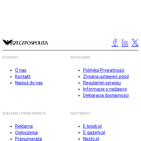
KONTAKT
REGULAMIN
O nas
Polityka Prywatności
Kontakt
Zmiana ustawień zgód
Napisz do nas
Regulamin serwisu
Informacje o nadawcy
Deklaracja dostępności
REKLAMA I PRENUMERATA
PARTNERZY
Reklama
E-kiosk.pl
Ogłoszenia
E-gazety.pl
Prenumerata
Nexto.pl