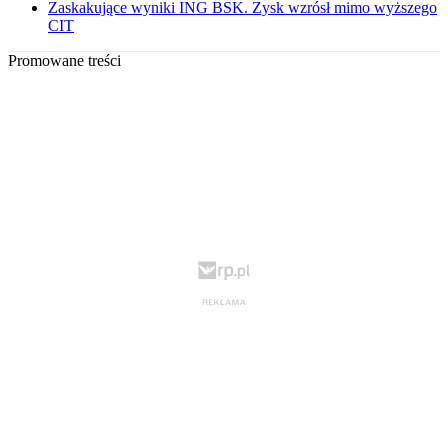
Zaskakujące wyniki ING BSK. Zysk wzrósł mimo wyższego
CIT
Promowane treści