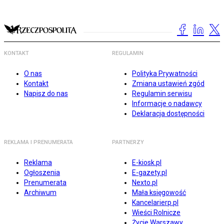
KONTAKT
REGULAMIN
O nas
Polityka Prywatności
Kontakt
Zmiana ustawień zgód
Napisz do nas
Regulamin serwisu
Informacje o nadawcy
Deklaracja dostępności
REKLAMA I PRENUMERATA
PARTNERZY
Reklama
E-kiosk.pl
Ogłoszenia
E-gazety.pl
Prenumerata
Nexto.pl
Archiwum
Mała księgowość
Kancelarierp.pl
Wieści Rolnicze
Życie Warszawy