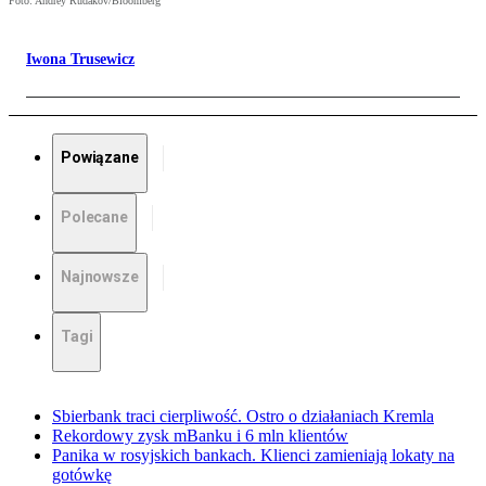
Foto: Andrey Rudakov/Bloomberg
Iwona Trusewicz
Powiązane
Polecane
Najnowsze
Tagi
Sbierbank traci cierpliwość. Ostro o działaniach Kremla
Rekordowy zysk mBanku i 6 mln klientów
Panika w rosyjskich bankach. Klienci zamieniają lokaty na
gotówkę