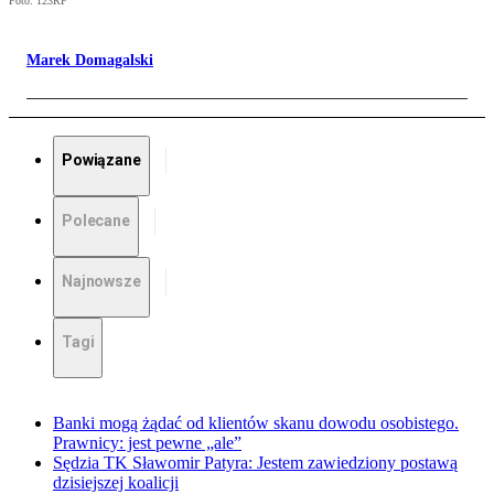
Foto: 123RF
Marek Domagalski
Powiązane
Polecane
Najnowsze
Tagi
Banki mogą żądać od klientów skanu dowodu osobistego.
Prawnicy: jest pewne „ale”
Sędzia TK Sławomir Patyra: Jestem zawiedziony postawą
dzisiejszej koalicji