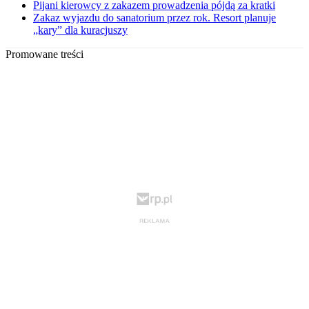
Pijani kierowcy z zakazem prowadzenia pójdą za kratki
Zakaz wyjazdu do sanatorium przez rok. Resort planuje
„kary” dla kuracjuszy
Promowane treści