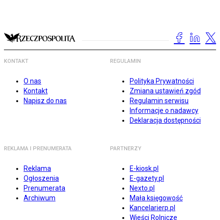
KONTAKT
REGULAMIN
O nas
Polityka Prywatności
Kontakt
Zmiana ustawień zgód
Napisz do nas
Regulamin serwisu
Informacje o nadawcy
Deklaracja dostępności
REKLAMA I PRENUMERATA
PARTNERZY
Reklama
E-kiosk.pl
Ogłoszenia
E-gazety.pl
Prenumerata
Nexto.pl
Archiwum
Mała księgowość
Kancelarierp.pl
Wieści Rolnicze