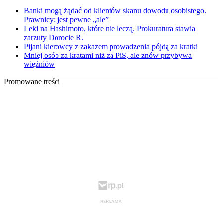
Banki mogą żądać od klientów skanu dowodu osobistego.
Prawnicy: jest pewne „ale”
Leki na Hashimoto, które nie leczą. Prokuratura stawia
zarzuty Dorocie R.
Pijani kierowcy z zakazem prowadzenia pójdą za kratki
Mniej osób za kratami niż za PiS, ale znów przybywa
więźniów
Promowane treści