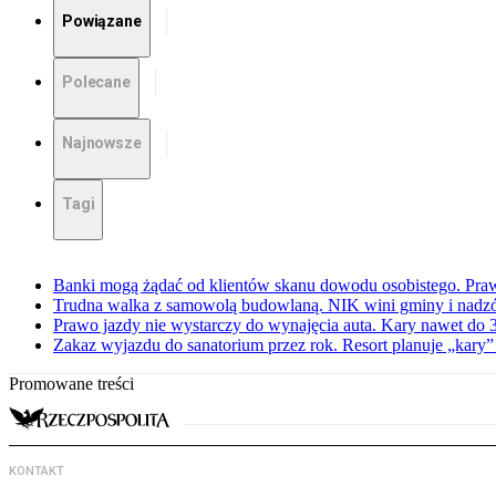
Powiązane
Polecane
Najnowsze
Tagi
Banki mogą żądać od klientów skanu dowodu osobistego. Praw
Trudna walka z samowolą budowlaną. NIK wini gminy i nadzór
Prawo jazdy nie wystarczy do wynajęcia auta. Kary nawet do 30
Zakaz wyjazdu do sanatorium przez rok. Resort planuje „kary”
Promowane treści
KONTAKT