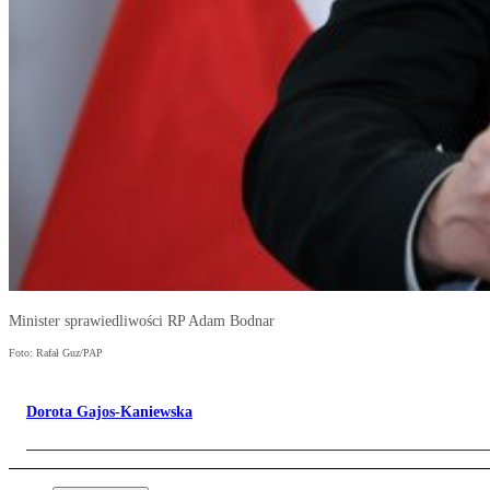
Minister sprawiedliwości RP Adam Bodnar
Foto: Rafał Guz/PAP
Dorota Gajos-Kaniewska