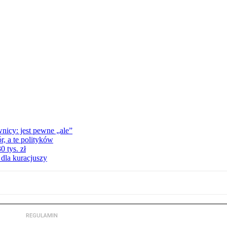
nicy: jest pewne „ale”
, a te polityków
 tys. zł
 dla kuracjuszy
REGULAMIN