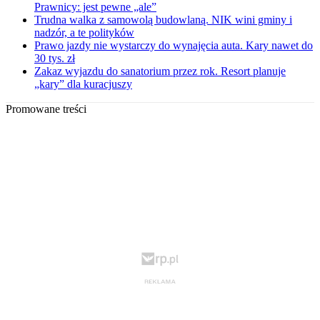
Prawnicy: jest pewne „ale”
Trudna walka z samowolą budowlaną. NIK wini gminy i
nadzór, a te polityków
Prawo jazdy nie wystarczy do wynajęcia auta. Kary nawet do
30 tys. zł
Zakaz wyjazdu do sanatorium przez rok. Resort planuje
„kary” dla kuracjuszy
Promowane treści