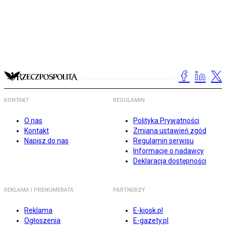
KONTAKT
REGULAMIN
O nas
Polityka Prywatności
Kontakt
Zmiana ustawień zgód
Napisz do nas
Regulamin serwisu
Informacje o nadawcy
Deklaracja dostępności
REKLAMA I PRENUMERATA
PARTNERZY
Reklama
E-kiosk.pl
Ogłoszenia
E-gazety.pl