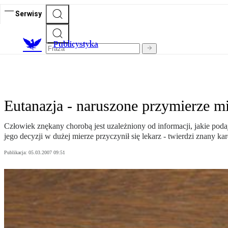
Serwisy
Publicystyka
Eutanazja - naruszone przymierze m
Człowiek znękany chorobą jest uzależniony od informacji, jakie podaje
jego decyzji w dużej mierze przyczynił się lekarz - twierdzi znany ka
Publikacja:
05.03.2007 09:51