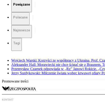
Powiązane
Polecane
Najnowsze
Tagi
Wojciech Warski: Korzyści ze współpracy z Ukrainą. Prof. C
Aleksander Hall: Morawiecki nie chce ścigać się z Braunem. T
Przemysław Czarnek odpowiada w „Rz” Janowi Rokicie. „Czy to
Jerzy Surdykowski: Milczenie świata wobec krwawej ofiary 
Promowane treści
KONTAKT