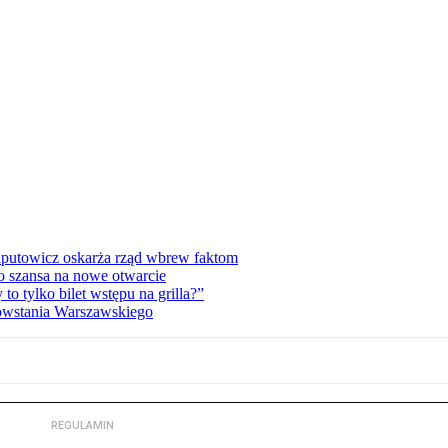
zaputowicz oskarża rząd wbrew faktom
o szansa na nowe otwarcie
 tylko bilet wstępu na grilla?”
Powstania Warszawskiego
REGULAMIN