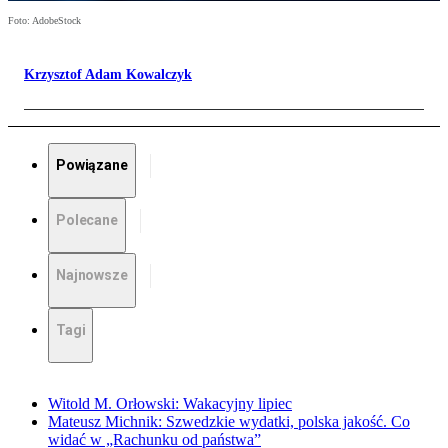
Foto: AdobeStock
Krzysztof Adam Kowalczyk
Powiązane
Polecane
Najnowsze
Tagi
Witold M. Orłowski: Wakacyjny lipiec
Mateusz Michnik: Szwedzkie wydatki, polska jakość. Co
widać w „Rachunku od państwa”