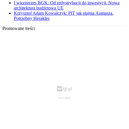
I wiceprezes BGK: Od redystrybucji do inwestycji. Nowa
architektura budżetowa UE
Krzysztof Adam Kowalczyk: PIT jak stajnia Augiasza.
Potrzebny Herakles
Promowane treści