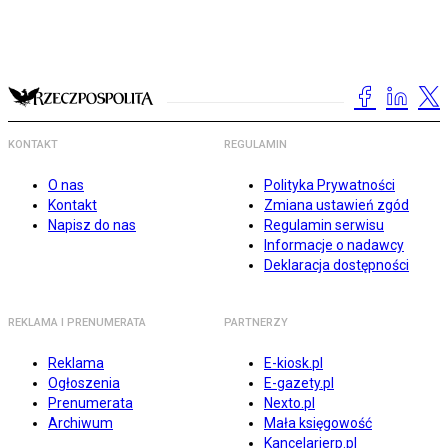
KONTAKT
REGULAMIN
O nas
Polityka Prywatności
Kontakt
Zmiana ustawień zgód
Napisz do nas
Regulamin serwisu
Informacje o nadawcy
Deklaracja dostępności
REKLAMA I PRENUMERATA
PARTNERZY
Reklama
E-kiosk.pl
Ogłoszenia
E-gazety.pl
Prenumerata
Nexto.pl
Archiwum
Mała księgowość
Kancelarierp.pl