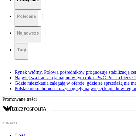
Polecane
Najnowsze
Tagi
Rynek wtórny. Połowa pośredników prognozuje stabilizację c
Największa transakcja najmu w tym roku. PwC Polska bierze 1
Gdzie mieszkania zalegają w ofercie, gdzie ze sprzedażą nie 
Polskie nieruchomości przyciągnęły najwięcej kapitału w regio
Promowane treści
KONTAKT
O nas