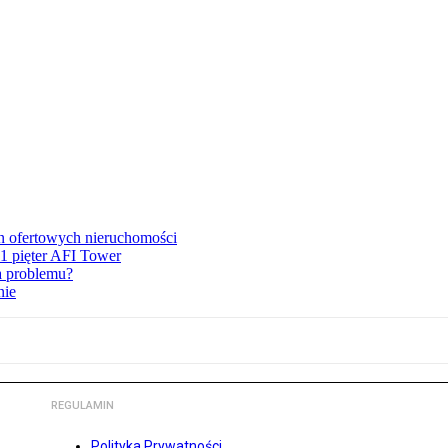
en ofertowych nieruchomości
1 pięter AFI Tower
ma problemu?
nie
REGULAMIN
Polityka Prywatności