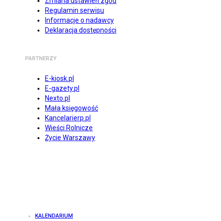
Zmiana ustawień zgód
Regulamin serwisu
Informacje o nadawcy
Deklaracja dostępności
PARTNERZY
E-kiosk.pl
E-gazety.pl
Nexto.pl
Mała księgowość
Kancelarierp.pl
Wieści Rolnicze
Życie Warszawy
KALENDARIUM