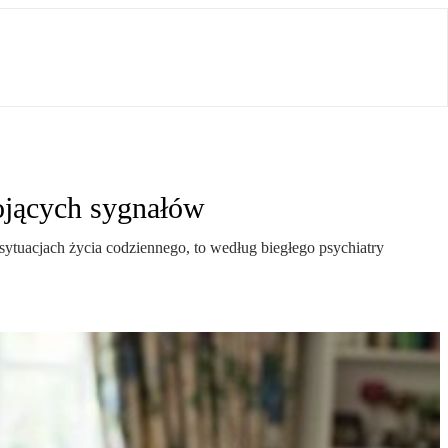
ojących sygnałów
ytuacjach życia codziennego, to według biegłego psychiatry