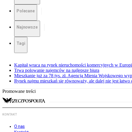
Polecane
Najnowsze
Tagi
Kapitał wraca na rynek nieruchomości komercyjnych w Europ
Trwa polowanie najemców na najlepsze biura
Mieszkanie już za 78 tys. zł. Agencja Mienia Wojskowego wyp
Rynek najmu mieszkań się równoważy, ale dalej nie jest łatwo
Promowane treści
KONTAKT
O nas