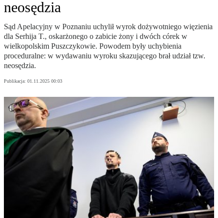
neosędzia
Sąd Apelacyjny w Poznaniu uchylił wyrok dożywotniego więzienia
dla Serhija T., oskarżonego o zabicie żony i dwóch córek w
wielkopolskim Puszczykowie. Powodem były uchybienia
proceduralne: w wydawaniu wyroku skazującego brał udział tzw.
neosędzia.
Publikacja:
01.11.2025 00:03