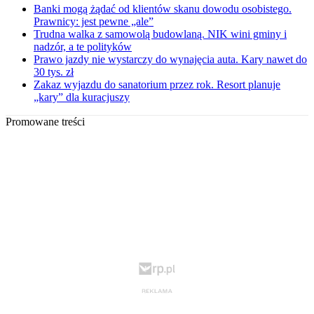
Banki mogą żądać od klientów skanu dowodu osobistego.
Prawnicy: jest pewne „ale”
Trudna walka z samowolą budowlaną. NIK wini gminy i
nadzór, a te polityków
Prawo jazdy nie wystarczy do wynajęcia auta. Kary nawet do
30 tys. zł
Zakaz wyjazdu do sanatorium przez rok. Resort planuje
„kary” dla kuracjuszy
Promowane treści