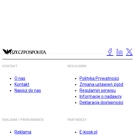
KONTAKT
REGULAMIN
O nas
Polityka Prywatności
Kontakt
Zmiana ustawień zgód
Napisz do nas
Regulamin serwisu
Informacje o nadawcy
Deklaracja dostępności
REKLAMA I PRENUMERATA
PARTNERZY
Reklama
E-kiosk.pl