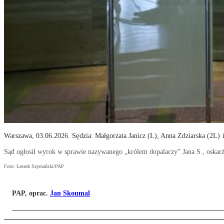
Warszawa, 03.06.2026. Sędzia: Małgorzata Janicz (L), Anna Zdziarska (2L) 
Sąd ogłosił wyrok w sprawie nazywanego „królem dopalaczy” Jana S., oskarżo
Foto: Leszek Szymański/PAP
PAP, oprac.
Jan Skoumal