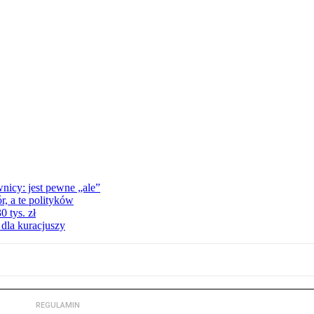
nicy: jest pewne „ale”
, a te polityków
 tys. zł
 dla kuracjuszy
REGULAMIN