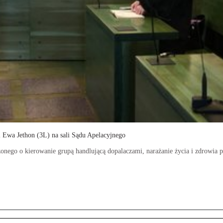
i Ewa Jethon (3L) na sali Sądu Apelacyjnego
nego o kierowanie grupą handlującą dopalaczami, narażanie życia i zdrowia po