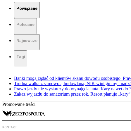
Powiązane
Polecane
Najnowsze
Tagi
Banki mogą żądać od klientów skanu dowodu osobistego. Praw
Trudna walka z samowolą budowlaną. NIK wini gminy i nadzór
Prawo jazdy nie wystarczy do wynajęcia auta. Kary nawet do 30
Zakaz wyjazdu do sanatorium przez rok. Resort planuje „kary”
Promowane treści
KONTAKT