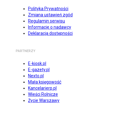
Polityka Prywatności
Zmiana ustawień zgód
Regulamin serwisu
Informacje o nadawcy
Deklaracja dostępności
PARTNERZY
E-kiosk.pl
E-gazety.pl
Nexto.pl
Mała księgowość
Kancelarierp.pl
Wieści Rolnicze
Życie Warszawy