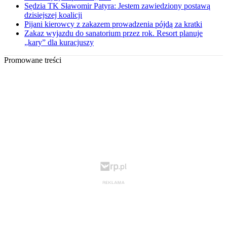
Sędzia TK Sławomir Patyra: Jestem zawiedziony postawą
dzisiejszej koalicji
Pijani kierowcy z zakazem prowadzenia pójdą za kratki
Zakaz wyjazdu do sanatorium przez rok. Resort planuje
„kary” dla kuracjuszy
Promowane treści