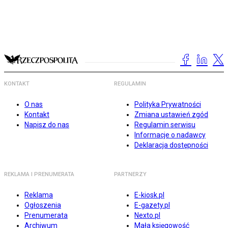
KONTAKT
REGULAMIN
O nas
Polityka Prywatności
Kontakt
Zmiana ustawień zgód
Napisz do nas
Regulamin serwisu
Informacje o nadawcy
Deklaracja dostępności
REKLAMA I PRENUMERATA
PARTNERZY
Reklama
E-kiosk.pl
Ogłoszenia
E-gazety.pl
Prenumerata
Nexto.pl
Archiwum
Mała księgowość