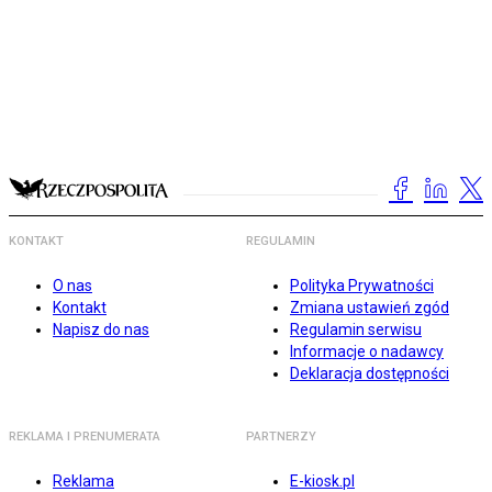
KONTAKT
REGULAMIN
O nas
Polityka Prywatności
Kontakt
Zmiana ustawień zgód
Napisz do nas
Regulamin serwisu
Informacje o nadawcy
Deklaracja dostępności
REKLAMA I PRENUMERATA
PARTNERZY
Reklama
E-kiosk.pl