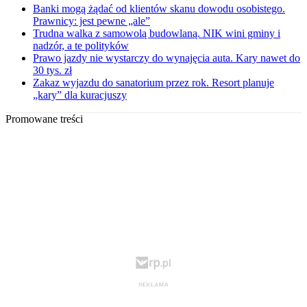
Banki mogą żądać od klientów skanu dowodu osobistego.
Prawnicy: jest pewne „ale”
Trudna walka z samowolą budowlaną. NIK wini gminy i
nadzór, a te polityków
Prawo jazdy nie wystarczy do wynajęcia auta. Kary nawet do
30 tys. zł
Zakaz wyjazdu do sanatorium przez rok. Resort planuje
„kary” dla kuracjuszy
Promowane treści