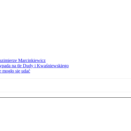
azimierze Marcinkiewicz
ypada na tle Dudy i Kwaśniewskiego
e mogło się udać