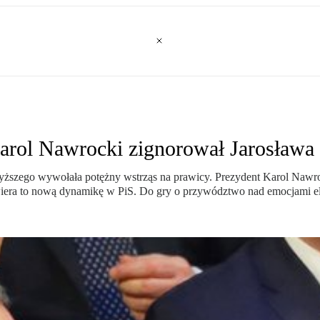
Karol Nawrocki zignorował Jarosława
ższego wywołała potężny wstrząs na prawicy. Prezydent Karol Nawro
twiera to nową dynamikę w PiS. Do gry o przywództwo nad emocjami e