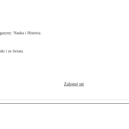
!
azyny: Nauka i Historia.
ki i ze świata.
Zaloguj się