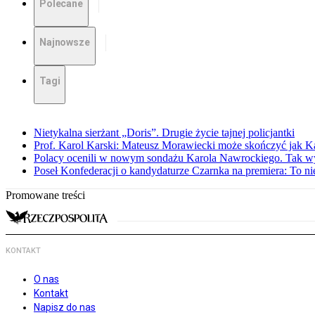
Polecane
Najnowsze
Tagi
Nietykalna sierżant „Doris”. Drugie życie tajnej policjantki
Prof. Karol Karski: Mateusz Morawiecki może skończyć jak K
Polacy ocenili w nowym sondażu Karola Nawrockiego. Tak w
Poseł Konfederacji o kandydaturze Czarnka na premiera: To ni
Promowane treści
KONTAKT
O nas
Kontakt
Napisz do nas