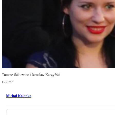
Tomasz Sakiewicz i Jarosław Kaczyński
Foto: PAP
Michał Kolanko