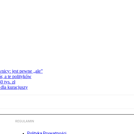
nicy: jest pewne „ale”
, a te polityków
 tys. zł
 dla kuracjuszy
REGULAMIN
Polityka Prywatności