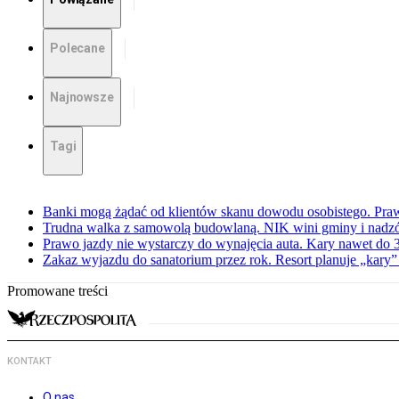
Polecane
Najnowsze
Tagi
Banki mogą żądać od klientów skanu dowodu osobistego. Praw
Trudna walka z samowolą budowlaną. NIK wini gminy i nadzór
Prawo jazdy nie wystarczy do wynajęcia auta. Kary nawet do 30
Zakaz wyjazdu do sanatorium przez rok. Resort planuje „kary”
Promowane treści
KONTAKT
O nas