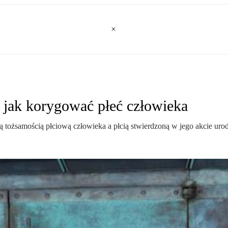
i jak korygować płeć człowieka
tożsamością płciową człowieka a płcią stwierdzoną w jego akcie urod