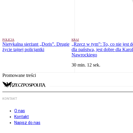
POLICJA
KRAJ
Nietykalna sierżant „Doris”. Drugie
„Rzecz w tym”: To, co nie jest 
życie tajnej policjantki
dla państwa, jest dobre dla Karo
Nawrockiego
30 min. 12 sek.
Promowane treści
KONTAKT
O nas
Kontakt
Napisz do nas