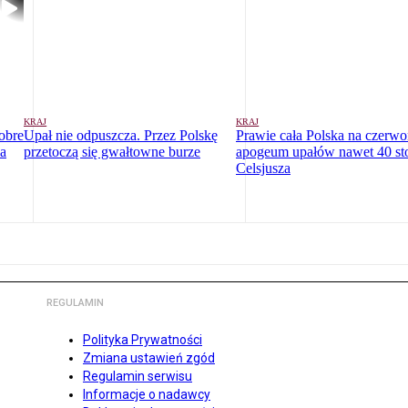
KRAJ
KRAJ
dobre
Upał nie odpuszcza. Przez Polskę
Prawie cała Polska na czerw
la
przetoczą się gwałtowne burze
apogeum upałów nawet 40 st
Celsjusza
REGULAMIN
Polityka Prywatności
Zmiana ustawień zgód
Regulamin serwisu
Informacje o nadawcy