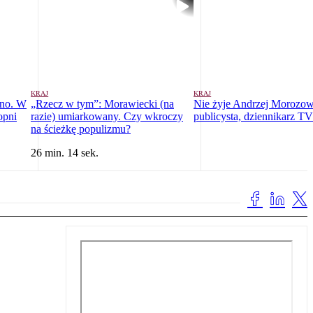
KRAJ
KRAJ
ono. W
„Rzecz w tym”: Morawiecki (na
Nie żyje Andrzej Morozow
opni
razie) umiarkowany. Czy wkroczy
publicysta, dziennikarz 
na ścieżkę populizmu?
26 min. 14 sek.