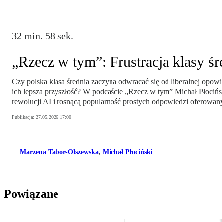
32 min. 58 sek.
„Rzecz w tym”: Frustracja klasy śr
Czy polska klasa średnia zaczyna odwracać się od liberalnej opowie
ich lepsza przyszłość? W podcaście „Rzecz w tym” Michał Płociński,
rewolucji AI i rosnącą popularność prostych odpowiedzi oferowan
Publikacja:
27.05.2026 17:00
Marzena Tabor-Olszewska
,
Michał Płociński
Powiązane