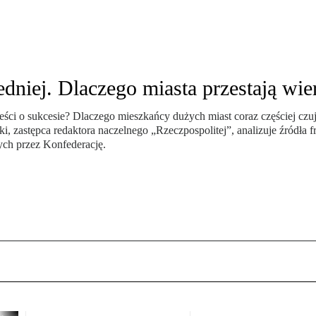
edniej. Dlaczego miasta przestają wie
ści o sukcesie? Dlaczego mieszkańcy dużych miast coraz częściej czują 
 zastępca redaktora naczelnego „Rzeczpospolitej”, analizuje źródła fru
ych przez Konfederację.