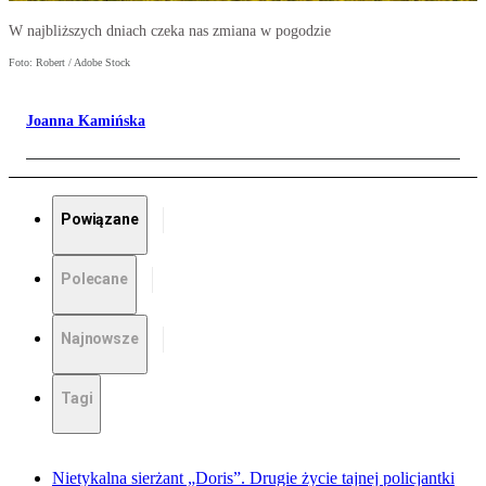
W najbliższych dniach czeka nas zmiana w pogodzie
Foto: Robert / Adobe Stock
Joanna Kamińska
Powiązane
Polecane
Najnowsze
Tagi
Nietykalna sierżant „Doris”. Drugie życie tajnej policjantki