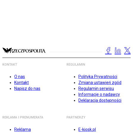
KONTAKT
REGULAMIN
O nas
Polityka Prywatności
Kontakt
Zmiana ustawień zgód
Napisz do nas
Regulamin serwisu
Informacje o nadawcy
Deklaracja dostępności
REKLAMA I PRENUMERATA
PARTNERZY
Reklama
E-kiosk.pl