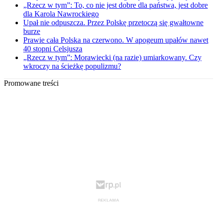
„Rzecz w tym”: To, co nie jest dobre dla państwa, jest dobre
dla Karola Nawrockiego
Upał nie odpuszcza. Przez Polskę przetoczą się gwałtowne
burze
Prawie cała Polska na czerwono. W apogeum upałów nawet
40 stopni Celsjusza
„Rzecz w tym”: Morawiecki (na razie) umiarkowany. Czy
wkroczy na ścieżkę populizmu?
Promowane treści