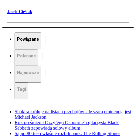
Jacek Cieślak
Powiązane
Polecane
Najnowsze
Tagi
Shakira króluje na listach przebojów, ale szarą eminencją jest
Michael Jackson
Rok po śmierci Ozzy’ego Osbourne'a gitarzysta Black
Sabbath zapowiada solowy album
Są po 80-tce i właśnie rozbili bank. The Rolling Stones