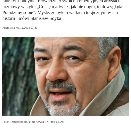
biura w Londynie. Prowadzili o swoich komercyjnych artystach
rozmowy w stylu: „Co się martwisz, jak nie dogra, to dowygląda.
Poradzimy sobie”. Myślę, że byłem wątkiem tragicznym w ich
historii - mówi Stanisław Soyka
Publikacja:
05.12.2008 23:33
Foto: Rzeczpospolita, Piotr Nowak PN Piotr Nowak