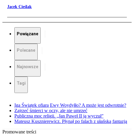
Jacek Cieślak
Powiązane
Polecane
Najnowsze
Tagi
Iga Świątek ofiarą Ewy Woydyłło? A może jest odwrotnie?
Zajrzeć śmierci w oczy, ale nie umrzeć
Publiczna moc religii. „Jan Paweł II ją wyczuł”
Mateusz Kusznierewicz. Płynął po falach z ułańską fantazją
Promowane treści