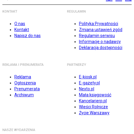
KONTAKT
REGULAMIN
O nas
Polityka Prywatności
Kontakt
Zmiana ustawień zgód
Napisz do nas
Regulamin serwisu
Informacje o nadawcy
Deklaracja dostępności
REKLAMA I PRENUMERATA
PARTNERZY
Reklama
E-kiosk.pl
Ogłoszenia
E-gazety.pl
Prenumerata
Nexto.pl
Archiwum
Mała księgowość
Kancelarierp.pl
Wieści Rolnicze
Życie Warszawy
NASZE WYDARZENIA