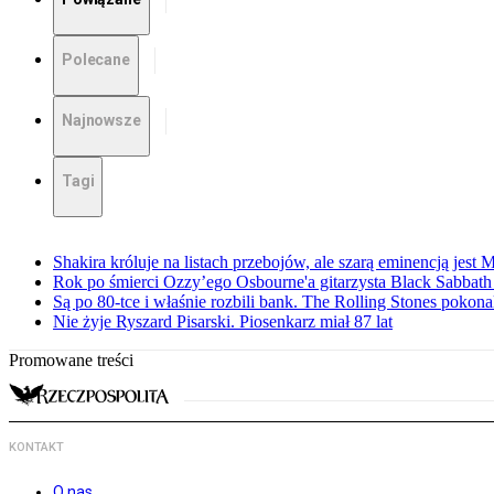
Polecane
Najnowsze
Tagi
Shakira króluje na listach przebojów, ale szarą eminencją jest 
Rok po śmierci Ozzy’ego Osbourne'a gitarzysta Black Sabbat
Są po 80-tce i właśnie rozbili bank. The Rolling Stones pokona
Nie żyje Ryszard Pisarski. Piosenkarz miał 87 lat
Promowane treści
KONTAKT
O nas