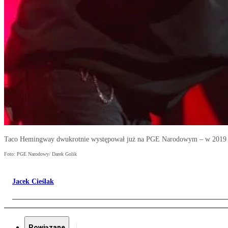
Taco Hemingway dwukrotnie występował już na PGE Narodowym – w 2019 r. 
Foto: PGE Narodowy/ Darek Golik
Jacek Cieślak
Powiązane