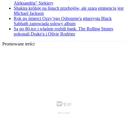
Aleksandria" Siekiery
Shakira króluje na listach przebojów, ale szarą eminencją jest
Michael Jackson
Rok po śmierci Ozzy’ego Osbourne'a gitarzysta Black
Sabbath zapowiada solowy album
Są po 80-tce i właśnie rozbili bank. The Rolling Stones
pokonali Drake'a i Olivię Rodrigo
Promowane treści