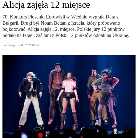
Alicja zajęła 12 miejsce
70. Konkurs Piosenki Eurowizji w Wiedniu wygrała Dara z
Bułgarii. Drugi był Noam Bettan z Izraela, który próbowano
bojkotować. Alicja zajęła 12. miejsce. Polskie jury 12 punktów
oddało na Izrael, zaś fani z Polski 12 punktów oddali na Ukrainę.
Publikacja:
17.05.2026 00:50