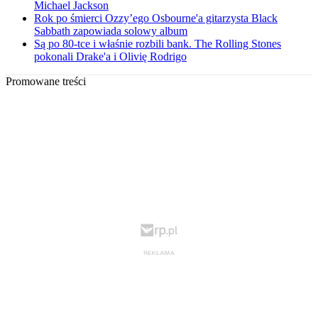
Michael Jackson
Rok po śmierci Ozzy’ego Osbourne'a gitarzysta Black
Sabbath zapowiada solowy album
Są po 80-tce i właśnie rozbili bank. The Rolling Stones
pokonali Drake'a i Olivię Rodrigo
Promowane treści