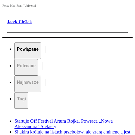
Foto: Mat. Pras./ Universal
Jacek Cieślak
Powiązane
Polecane
Najnowsze
Tagi
Startuje Off Festival Artura Rojka. Powraca „Nowa
Aleksandria" Siekiery
Shakira króluje na listach przebojów, ale szarą eminencją jest