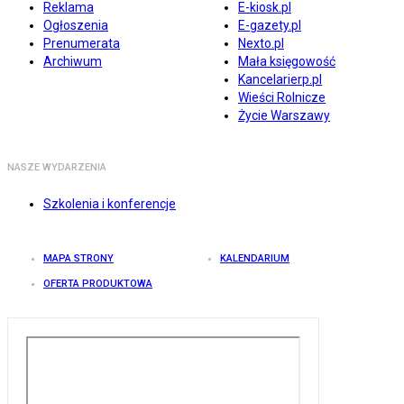
Reklama
E-kiosk.pl
Ogłoszenia
E-gazety.pl
Prenumerata
Nexto.pl
Archiwum
Mała księgowość
Kancelarierp.pl
Wieści Rolnicze
Życie Warszawy
NASZE WYDARZENIA
Szkolenia i konferencje
MAPA STRONY
KALENDARIUM
OFERTA PRODUKTOWA