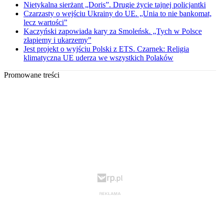
Nietykalna sierżant „Doris”. Drugie życie tajnej policjantki
Czarzasty o wejściu Ukrainy do UE. „Unia to nie bankomat,
lecz wartości”
Kaczyński zapowiada kary za Smoleńsk. „Tych w Polsce
złapiemy i ukarzemy”
Jest projekt o wyjściu Polski z ETS. Czarnek: Religia
klimatyczna UE uderza we wszystkich Polaków
Promowane treści