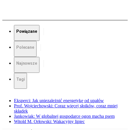
Powiązane
Polecane
Najnowsze
Tagi
Eksperci: Jak uniezależnić energetykę od upałów
Prof. Wojciechowski: Coraz więcej słoików, coraz mniej
składek
Jankowiak: W globalnej gospodarce ogon macha psem
Witold M. Orłowski: Wakacyjny lipiec