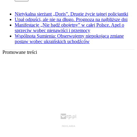
Nietykalna sierżant „Doris”. Drugie życie tajnej policjantki
Upał odpuści, ale nie na długo. Prognoza na najbliższe dni
Manifestacje „Nie bądź obojętny” w całej Polsce. Apel o
sprzeciw wobec nienawiści i przemocy
Wspólnota Sumienia: Obserwujemy niepokojącą zmianę
postaw wobec ukraińskich uchodźców
Promowane treści