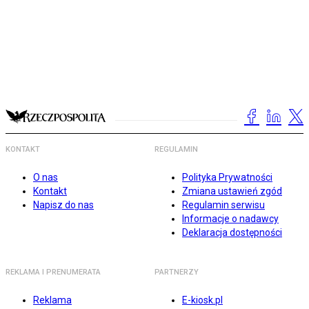
KONTAKT
REGULAMIN
O nas
Polityka Prywatności
Kontakt
Zmiana ustawień zgód
Napisz do nas
Regulamin serwisu
Informacje o nadawcy
Deklaracja dostępności
REKLAMA I PRENUMERATA
PARTNERZY
Reklama
E-kiosk.pl