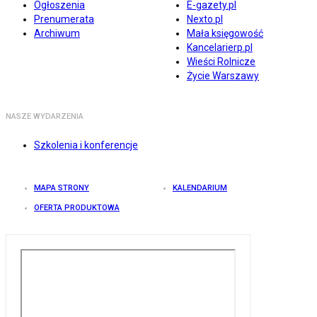
Ogłoszenia
E-gazety.pl
Prenumerata
Nexto.pl
Archiwum
Mała księgowość
Kancelarierp.pl
Wieści Rolnicze
Życie Warszawy
NASZE WYDARZENIA
Szkolenia i konferencje
MAPA STRONY
KALENDARIUM
OFERTA PRODUKTOWA