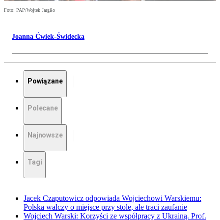
Foto: PAP/Wojtek Jargiło
Joanna Ćwiek-Świdecka
Powiązane
Polecane
Najnowsze
Tagi
Jacek Czaputowicz odpowiada Wojciechowi Warskiemu:
Polska walczy o miejsce przy stole, ale traci zaufanie
Wojciech Warski: Korzyści ze współpracy z Ukrainą. Prof.