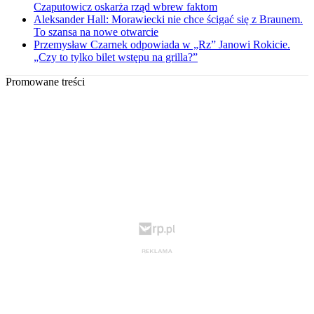
Czaputowicz oskarża rząd wbrew faktom
Aleksander Hall: Morawiecki nie chce ścigać się z Braunem.
To szansa na nowe otwarcie
Przemysław Czarnek odpowiada w „Rz” Janowi Rokicie.
„Czy to tylko bilet wstępu na grilla?”
Promowane treści