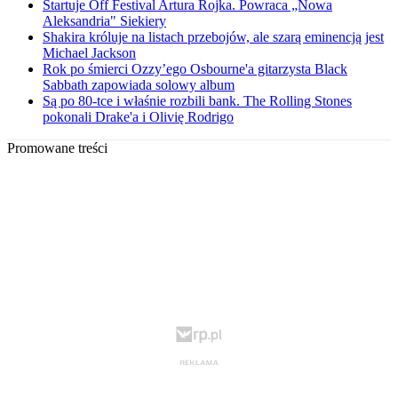
Startuje Off Festival Artura Rojka. Powraca „Nowa
Aleksandria" Siekiery
Shakira króluje na listach przebojów, ale szarą eminencją jest
Michael Jackson
Rok po śmierci Ozzy’ego Osbourne'a gitarzysta Black
Sabbath zapowiada solowy album
Są po 80-tce i właśnie rozbili bank. The Rolling Stones
pokonali Drake'a i Olivię Rodrigo
Promowane treści