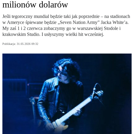
milionów dolarów
Jeśli tegoroczny mundial będzie taki jak poprzednie – na stadionach
w Ameryce śpiewane będzie „Seven Nation Army” Jacka White’a.
My zaś 1 i 2 czerwca zobaczymy go w warszawskiej Stodole i
krakowskim Studio. I usłyszymy wielki hit wcześniej.
Publikacja:
31.05.2026 09:32