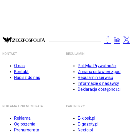
KONTAKT
REGULAMIN
O nas
Polityka Prywatności
Kontakt
Zmiana ustawień zgód
Napisz do nas
Regulamin serwisu
Informacje o nadawcy
Deklaracja dostępności
REKLAMA I PRENUMERATA
PARTNERZY
Reklama
E-kiosk.pl
Ogłoszenia
E-gazety.pl
Prenumerata
Nexto.pl