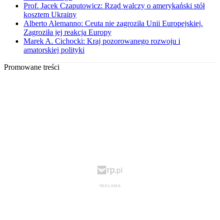
Prof. Jacek Czaputowicz: Rząd walczy o amerykański stół
kosztem Ukrainy
Alberto Alemanno: Ceuta nie zagroziła Unii Europejskiej.
Zagroziła jej reakcja Europy
Marek A. Cichocki: Kraj pozorowanego rozwoju i
amatorskiej polityki
Promowane treści