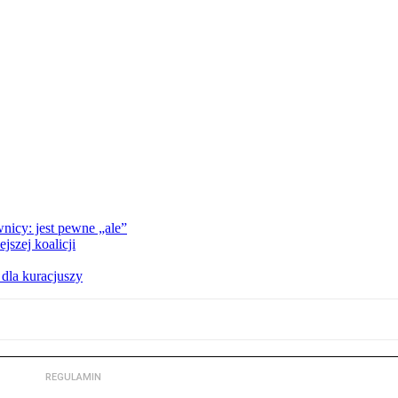
nicy: jest pewne „ale”
szej koalicji
 dla kuracjuszy
REGULAMIN