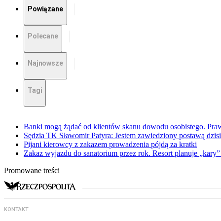
Powiązane
Polecane
Najnowsze
Tagi
Banki mogą żądać od klientów skanu dowodu osobistego. Praw
Sędzia TK Sławomir Patyra: Jestem zawiedziony postawą dzisiej
Pijani kierowcy z zakazem prowadzenia pójdą za kratki
Zakaz wyjazdu do sanatorium przez rok. Resort planuje „kary”
Promowane treści
KONTAKT