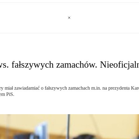
 fałszywych zamachów. Nieoficjalnie
óry miał zawiadamiać o fałszywych zamachach m.in. na prezydenta Ka
em PiS.