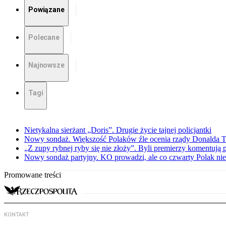
Powiązane
Polecane
Najnowsze
Tagi
Nietykalna sierżant „Doris”. Drugie życie tajnej policjantki
Nowy sondaż. Większość Polaków źle ocenia rządy Donalda 
„Z zupy rybnej ryby się nie złoży”. Byli premierzy komentuj
Nowy sondaż partyjny. KO prowadzi, ale co czwarty Polak nie 
Promowane treści
KONTAKT