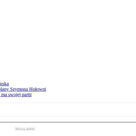
Tuska
ą plany Szymona Hołowni
ma swojej partii
REGULAMIN