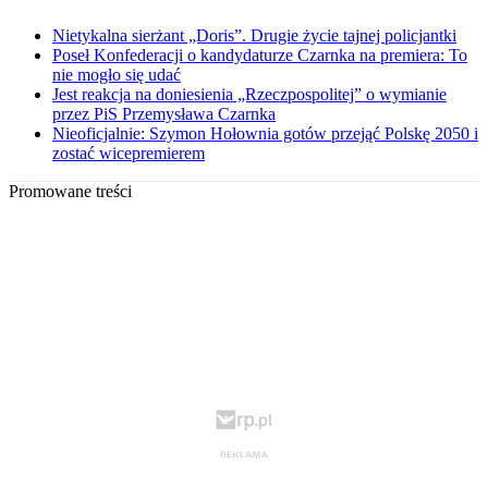
Nietykalna sierżant „Doris”. Drugie życie tajnej policjantki
Poseł Konfederacji o kandydaturze Czarnka na premiera: To
nie mogło się udać
Jest reakcja na doniesienia „Rzeczpospolitej” o wymianie
przez PiS Przemysława Czarnka
Nieoficjalnie: Szymon Hołownia gotów przejąć Polskę 2050 i
zostać wicepremierem
Promowane treści