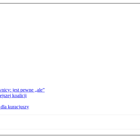
nicy: jest pewne „ale”
szej koalicji
 dla kuracjuszy