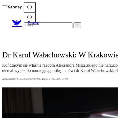
Serwisy
Prawo
Dr Karol Wałachowski: W Krakowie 
Kończącym się właśnie rządom Aleksandra Miszalskiego nie narzuco
niemal wypełniło narracyjną pustkę – mówi dr Karol Wałachowski, ek
Aktualizacja:
25.05.2026 07:48
Publikacja:
24.05.2026 21:02