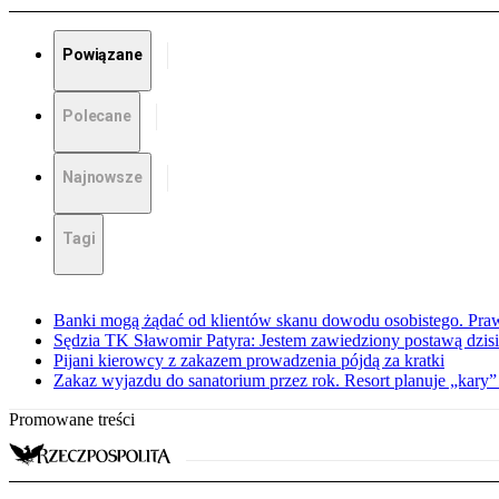
Powiązane
Polecane
Najnowsze
Tagi
Banki mogą żądać od klientów skanu dowodu osobistego. Praw
Sędzia TK Sławomir Patyra: Jestem zawiedziony postawą dzisiej
Pijani kierowcy z zakazem prowadzenia pójdą za kratki
Zakaz wyjazdu do sanatorium przez rok. Resort planuje „kary”
Promowane treści