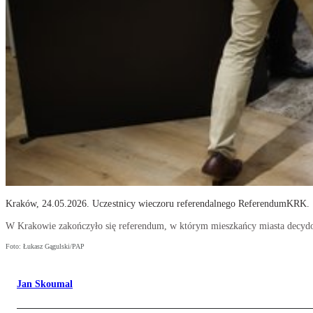
Kraków, 24.05.2026. Uczestnicy wieczoru referendalnego ReferendumKRK.
W Krakowie zakończyło się referendum, w którym mieszkańcy miasta decydow
Foto: Łukasz Gągulski/PAP
Jan Skoumal