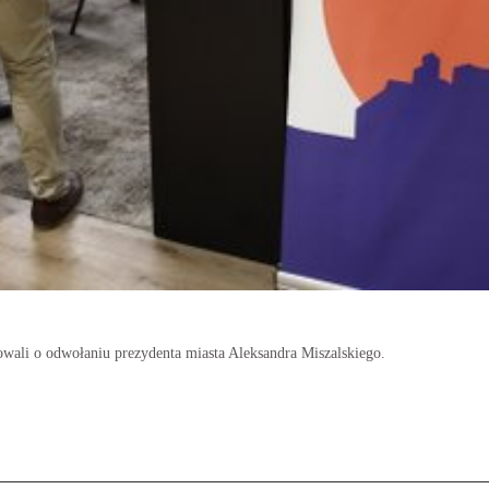
ali o odwołaniu prezydenta miasta Aleksandra Miszalskiego.