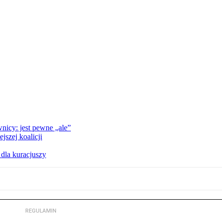
nicy: jest pewne „ale”
szej koalicji
 dla kuracjuszy
REGULAMIN