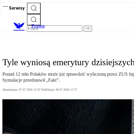
Serwisy
Prawo
Tyle wyniosą emerytury dzisiejszyc
Ponad 12 mln Polaków może już sprawdzić wyliczoną przez ZUS hipot
Symulacje przedstawił „Fakt”.
Aktualizacja:
07.07.2026 12:32
Publikacja:
06.07.2026 17:57