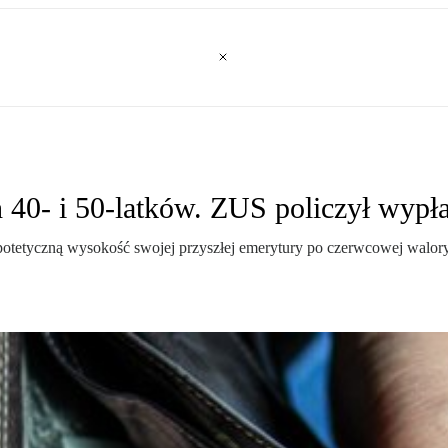
h 40- i 50-latków. ZUS policzył wypł
etyczną wysokość swojej przyszłej emerytury po czerwcowej waloryzac