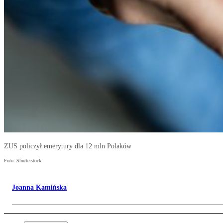
ZUS policzył emerytury dla 12 mln Polaków
Foto: Shutterstock
Joanna Kamińska