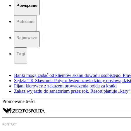
Powiązane
Polecane
Najnowsze
Tagi
Banki mogą żądać od klientów skanu dowodu osobistego. Praw
Sędzia TK Sławomir Patyra: Jestem zawiedziony postawą dzisiej
Pijani kierowcy z zakazem prowadzenia pójdą za kratki
Zakaz wyjazdu do sanatorium przez rok. Resort planuje „kary”
Promowane treści
KONTAKT