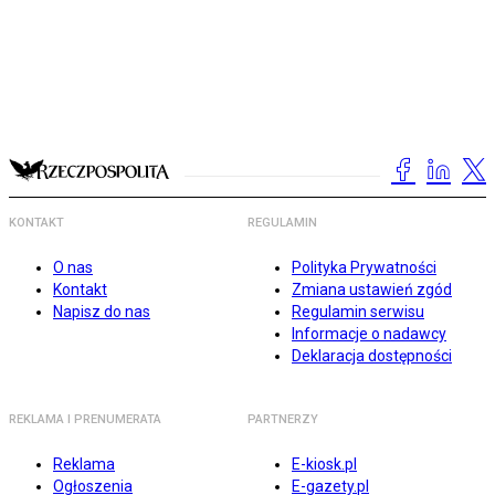
KONTAKT
REGULAMIN
O nas
Polityka Prywatności
Kontakt
Zmiana ustawień zgód
Napisz do nas
Regulamin serwisu
Informacje o nadawcy
Deklaracja dostępności
REKLAMA I PRENUMERATA
PARTNERZY
Reklama
E-kiosk.pl
Ogłoszenia
E-gazety.pl