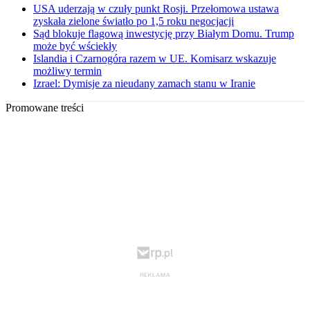
USA uderzają w czuły punkt Rosji. Przełomowa ustawa
zyskała zielone światło po 1,5 roku negocjacji
Sąd blokuje flagową inwestycję przy Białym Domu. Trump
może być wściekły
Islandia i Czarnogóra razem w UE. Komisarz wskazuje
możliwy termin
Izrael: Dymisje za nieudany zamach stanu w Iranie
Promowane treści