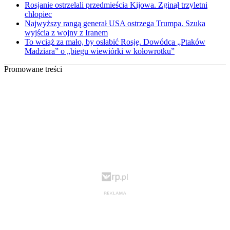
Rosjanie ostrzelali przedmieścia Kijowa. Zginął trzyletni
chłopiec
Najwyższy rangą generał USA ostrzega Trumpa. Szuka
wyjścia z wojny z Iranem
To wciąż za mało, by osłabić Rosję. Dowódca „Ptaków
Madziara” o „biegu wiewiórki w kołowrotku”
Promowane treści