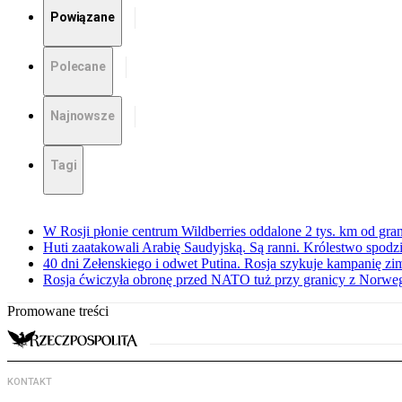
Powiązane
Polecane
Najnowsze
Tagi
W Rosji płonie centrum Wildberries oddalone 2 tys. km od gra
Huti zaatakowali Arabię Saudyjską. Są ranni. Królestwo spodz
40 dni Zełenskiego i odwet Putina. Rosja szykuje kampanię z
Rosja ćwiczyła obronę przed NATO tuż przy granicy z Norwegi
Promowane treści
KONTAKT