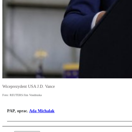
Wiceprezydent USA J.D. Vance
Foto: REUTERS/Jim Vondruska
PAP, oprac.
Ada Michalak