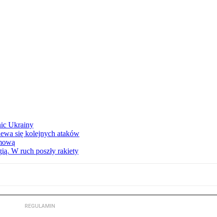
nic Ukrainy
iewa się kolejnych ataków
imową
ą. W ruch poszły rakiety
REGULAMIN