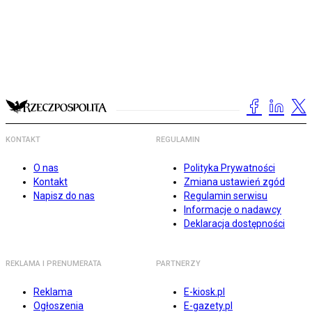
KONTAKT
REGULAMIN
O nas
Polityka Prywatności
Kontakt
Zmiana ustawień zgód
Napisz do nas
Regulamin serwisu
Informacje o nadawcy
Deklaracja dostępności
REKLAMA I PRENUMERATA
PARTNERZY
Reklama
E-kiosk.pl
Ogłoszenia
E-gazety.pl