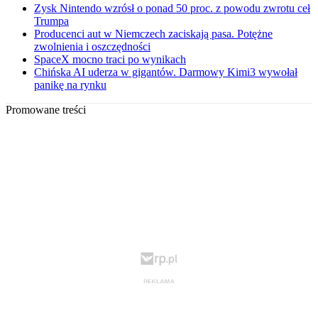
Zysk Nintendo wzrósł o ponad 50 proc. z powodu zwrotu ceł
Trumpa
Producenci aut w Niemczech zaciskają pasa. Potężne
zwolnienia i oszczędności
SpaceX mocno traci po wynikach
Chińska AI uderza w gigantów. Darmowy Kimi3 wywołał
panikę na rynku
Promowane treści