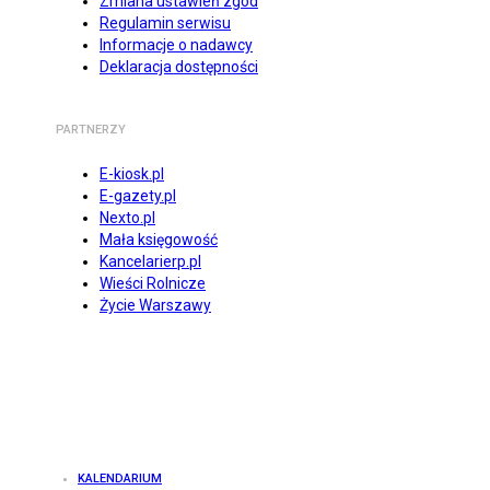
Zmiana ustawień zgód
Regulamin serwisu
Informacje o nadawcy
Deklaracja dostępności
PARTNERZY
E-kiosk.pl
E-gazety.pl
Nexto.pl
Mała księgowość
Kancelarierp.pl
Wieści Rolnicze
Życie Warszawy
KALENDARIUM