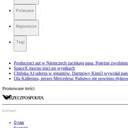
Polecane
Najnowsze
Tagi
Producenci aut w Niemczech zaciskają pasa. Potężne zwolnieni
SpaceX mocno traci po wynikach
Chińska AI uderza w gigantów. Darmowy Kimi3 wywołał pani
Ola Källenius, prezes Mercedesa: Państwo nie powinno dykto
Promowane treści
KONTAKT
O nas