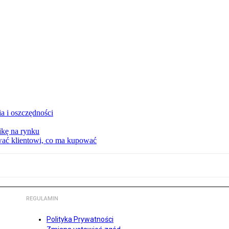
a i oszczędności
kę na rynku
wać klientowi, co ma kupować
REGULAMIN
Polityka Prywatności