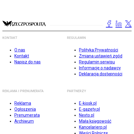
KONTAKT
REGULAMIN
O nas
Polityka Prywatności
Kontakt
Zmiana ustawień zgód
Napisz do nas
Regulamin serwisu
Informacje o nadawcy
Deklaracja dostępności
REKLAMA I PRENUMERATA
PARTNERZY
Reklama
E-kiosk.pl
Ogłoszenia
E-gazety.pl
Prenumerata
Nexto.pl
Archiwum
Mała księgowość
Kancelarierp.pl
Wieści Rolnicze