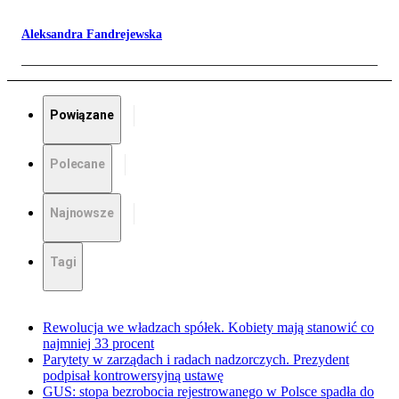
Aleksandra Fandrejewska
Powiązane
Polecane
Najnowsze
Tagi
Rewolucja we władzach spółek. Kobiety mają stanowić co
najmniej 33 procent
Parytety w zarządach i radach nadzorczych. Prezydent
podpisał kontrowersyjną ustawę
GUS: stopa bezrobocia rejestrowanego w Polsce spadła do