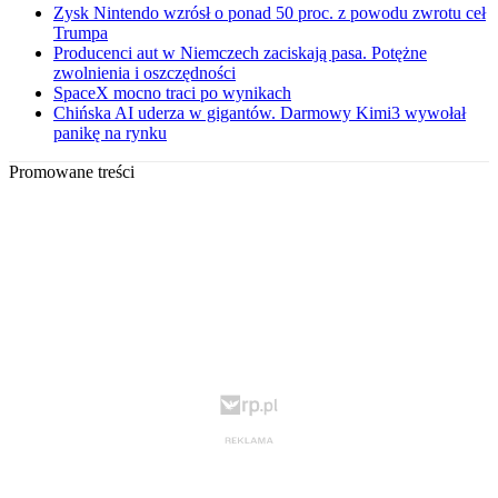
Zysk Nintendo wzrósł o ponad 50 proc. z powodu zwrotu ceł
Trumpa
Producenci aut w Niemczech zaciskają pasa. Potężne
zwolnienia i oszczędności
SpaceX mocno traci po wynikach
Chińska AI uderza w gigantów. Darmowy Kimi3 wywołał
panikę na rynku
Promowane treści