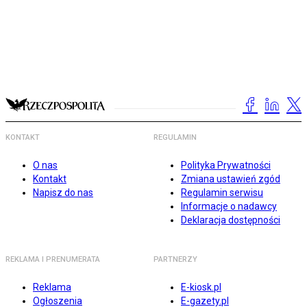
KONTAKT
REGULAMIN
O nas
Polityka Prywatności
Kontakt
Zmiana ustawień zgód
Napisz do nas
Regulamin serwisu
Informacje o nadawcy
Deklaracja dostępności
REKLAMA I PRENUMERATA
PARTNERZY
Reklama
E-kiosk.pl
Ogłoszenia
E-gazety.pl