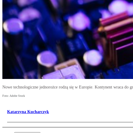
Nowe technologiczne jednorożce rodzą się w Europie. Kontynent wraca do g
Foto: Adobe Stock
Katarzyna Kucharczyk