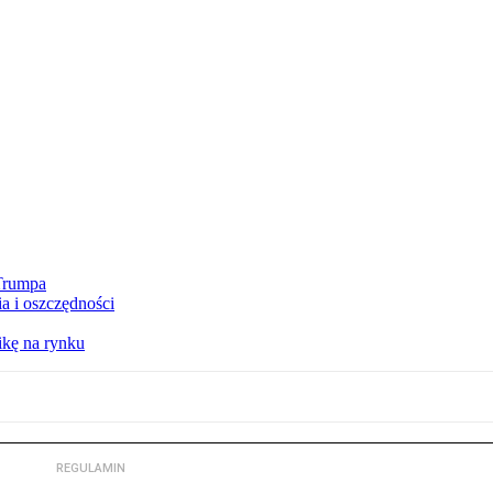
 Trumpa
a i oszczędności
kę na rynku
REGULAMIN