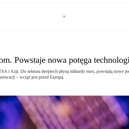
m. Powstaje nowa potęga technolog
A i Azji. Do sektora deeptech płyną miliardy euro, powstają nowe jed
innowacji – wciąż jest przed Europą.