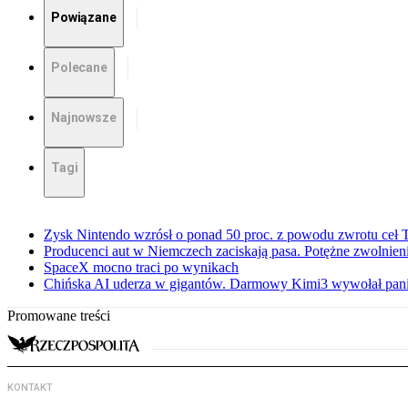
Powiązane
Polecane
Najnowsze
Tagi
Zysk Nintendo wzrósł o ponad 50 proc. z powodu zwrotu ceł
Producenci aut w Niemczech zaciskają pasa. Potężne zwolnieni
SpaceX mocno traci po wynikach
Chińska AI uderza w gigantów. Darmowy Kimi3 wywołał pani
Promowane treści
KONTAKT